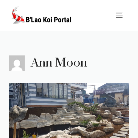
Skip
to
ME
content
Ann Moon