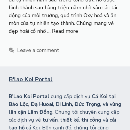
hình thành sau hàng triệu năm nhờ vào các tác
động của môi trường, quá trình Oxy hoá và ăn
mòn của tự nhiên tạo thành. Chúng mang vẻ
đẹp hoài cổ nhờ …
Read more
Leave a comment
B'lao Koi Portal
B'Lao Koi Portal
cung cấp dịch vụ
Cá Koi tại
Bảo Lộc, Đạ Huoai, Di Linh, Đức Trọng, và vùng
lân cận Lâm Đồng
. Chúng tôi chuyên cung cấp
các dịch vụ về
tư vấn
, t
hiết kế
,
thi công
và
cải
tạo hồ
cá Koi. Bên cạnh đó, chúng tôi cũng