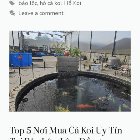
Tags
bảo lộc
,
hồ cá koi
,
Hồ Koi
Leave a comment
Top 5 Nơi Mua Cá Koi Uy Tín