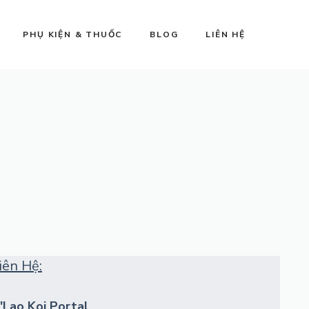
PHỤ KIỆN & THUỐC
BLOG
LIÊN HỆ
iên Hệ:
'Lao Koi Portal