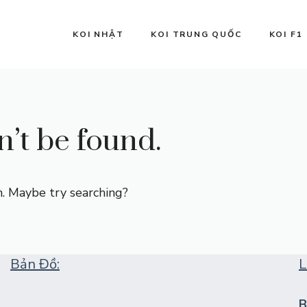
KOI NHẬT
KOI TRUNG QUỐC
KOI F1
’t be found.
on. Maybe try searching?
Bản Đồ:
L
B