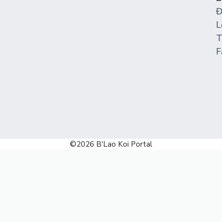
Đ
L
T
F
©2026
B'Lao Koi Portal