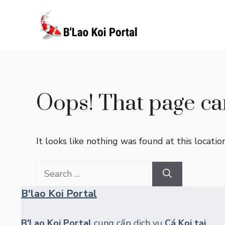
Skip
to
content
Oops! That page can
It looks like nothing was found at this locati
Search
for:
B'lao Koi Portal
B'Lao Koi Portal
cung cấp dịch vụ
Cá Koi tại