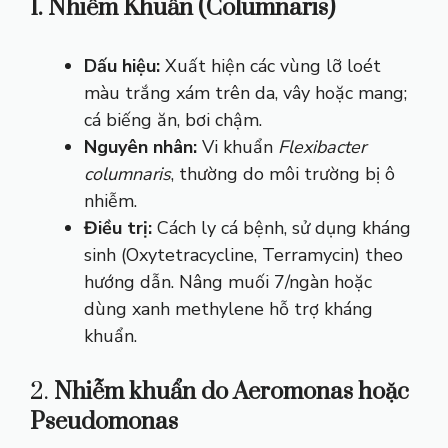
1. Nhiễm Khuẩn (Columnaris)
Dấu hiệu:
Xuất hiện các vùng lỡ loét
màu trắng xám trên da, vây hoặc mang;
cá biếng ăn, bơi chậm.
Nguyên nhân:
Vi khuẩn
Flexibacter
columnaris
, thường do môi trường bị ô
nhiễm.
Điều trị:
Cách ly cá bệnh, sử dụng kháng
sinh (Oxytetracycline, Terramycin) theo
hướng dẫn. Nâng muối 7/ngàn hoặc
dùng xanh methylene hỗ trợ kháng
khuẩn.
2.
Nhiễm khuẩn do Aeromonas hoặc
Pseudomonas