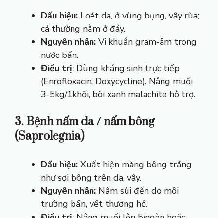
Dấu hiệu:
Loét da, ở vùng bụng, vây rùa;
cá thường nằm ở đáy.
Nguyên nhân:
Vi khuẩn gram-âm trong
nước bẩn.
Điều trị:
Dùng kháng sinh trực tiếp
(Enrofloxacin, Doxycycline). Nâng muối
3-5kg/1khối, bôi xanh malachite hỗ trợ.
3. Bệnh nấm da / nấm bông
(Saprolegnia)
Dấu hiệu:
Xuất hiện màng bông trắng
như sợi bông trên da, vây.
Nguyên nhân:
Nấm sùi đến do môi
trường bẩn, vết thương hở.
Điều trị:
Nâng muối lên 5/ngàn hoặc