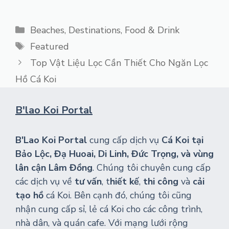
Categories
Beaches
,
Destinations
,
Food & Drink
Tags
Featured
Top Vật Liệu Lọc Cần Thiết Cho Ngăn Lọc
Hồ Cá Koi
B'lao Koi Portal
B'Lao Koi Portal
cung cấp dịch vụ
Cá Koi tại
Bảo Lộc, Đạ Huoai, Di Linh, Đức Trọng, và vùng
lân cận Lâm Đồng
. Chúng tôi chuyên cung cấp
các dịch vụ về
tư vấn
, t
hiết kế
,
thi công
và
cải
tạo hồ
cá Koi. Bên cạnh đó, chúng tôi cũng
nhận cung cấp sỉ, lẻ cá Koi cho các công trình,
nhà dân, và quán cafe. Với mạng lưới rộng